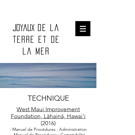
Joyaux
de la
terre et de
la mer
Mexico City, Mexico
TECHNIQUE
West Maui Improvement
Foundation, Lāhainā, Hawai'i
(2016)
- Manuel de Procédures : Administration
- Manuel de Procédures : Comptabilité